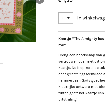
€ 1,50
In winkelwa
Kaartje “The Almighty has
me”
Breng een boodschap van g
vertrouwen over met dit pra
kaartje. De inspirerende te
done great things for me and h
herinnert aan Gods goedhei
kleurrijke ontwerp met b
tinten geeft het kaartje een 
uitstraling.