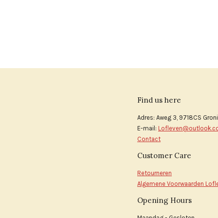
Find us here
Adres: Aweg 3, 9718CS Gron
E-mail:
Lofleven@outlook.
Contact
Customer Care
Retourneren
Algemene Voorwaarden Lofl
Opening Hours
Maandag - Gesloten