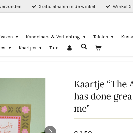
verzonden
Gratis afhalen in de winkel
Winkel 5
 Vazen
Kandelaars & Verlichting
Tafelen
Kuss
res
Kaartjes
Tuin
Kaartje “The 
has done great
me”