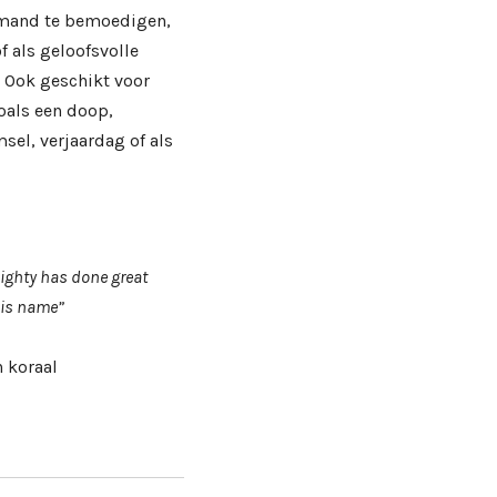
iemand te bemoedigen,
of als geloofsvolle
 Ook geschikt voor
oals een doop,
sel, verjaardag of als
ighty has done great
His name”
n koraal