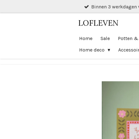
Binnen 3 werkdagen 
Ga
direct
LOFLEVEN
naar
de
Home
Sale
Potten &
hoofdinhoud
Home deco
Accessoi