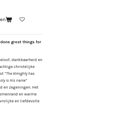
gen
 done great things for
eloof, dankbaarheid en
chtige christelijke
kst
“The Almighty has
oly is His name”
d en zegeningen. Het
loemenrand en warme
vrolijke en liefdevolle