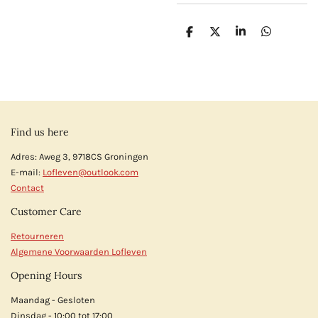
D
D
S
D
e
e
h
e
l
e
a
l
e
l
r
e
n
e
n
Find us here
Adres: Aweg 3, 9718CS Groningen
E-mail:
Lofleven@outlook.com
Contact
Customer Care
Retourneren
Algemene Voorwaarden Lofleven
Opening Hours
Maandag - Gesloten
Dinsdag - 10:00 tot 17:00