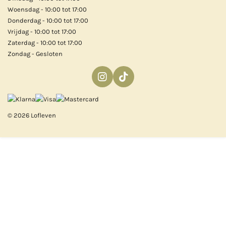
Woensdag - 10:00 tot 17:00
Donderdag - 10:00 tot 17:00
Vrijdag - 10:00 tot 17:00
Zaterdag - 10:00 tot 17:00
Zondag - Gesloten
I
T
n
i
s
k
t
T
© 2026 Lofleven
a
o
g
k
r
a
m