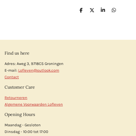
D
D
S
D
e
e
h
e
l
e
a
l
e
l
r
e
n
e
n
Find us here
Adres: Aweg 3, 9718CS Groningen
E-mail:
Lofleven@outlook.com
Contact
Customer Care
Retourneren
Algemene Voorwaarden Lofleven
Opening Hours
Maandag - Gesloten
Dinsdag - 10:00 tot 17:00