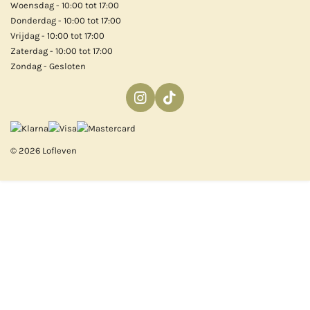
Woensdag - 10:00 tot 17:00
Donderdag - 10:00 tot 17:00
Vrijdag - 10:00 tot 17:00
Zaterdag - 10:00 tot 17:00
Zondag - Gesloten
I
T
n
i
s
k
t
T
© 2026 Lofleven
a
o
g
k
r
a
m