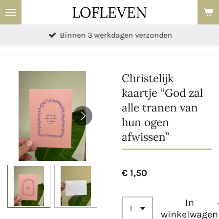
LOFLEVEN
Ga
direct
Binnen 3 werkdagen verzonden
naar
de
hoofdinhoud
Christelijk
kaartje “God zal
alle tranen van
hun ogen
afwissen”
€ 1,50
In
winkelwagen