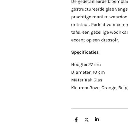
De gedetailleerde bloembla
gestructureerde glas vange
prachtige manier, waardoor 
ontstaat. Perfect voor een
tafel, een gezellige woonkam
accent op een dressoir.
Specificaties
Hoogte: 27 cm
Diameter: 10 cm
Materiaal: Glas
Kleuren: Roze, Orange, Beig
D
D
S
e
e
h