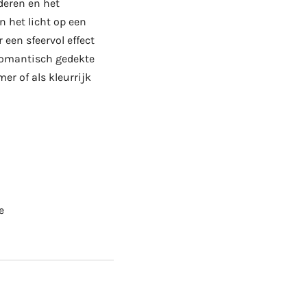
deren en het
n het licht op een
een sfeervol effect
 romantisch gedekte
er of als kleurrijk
e