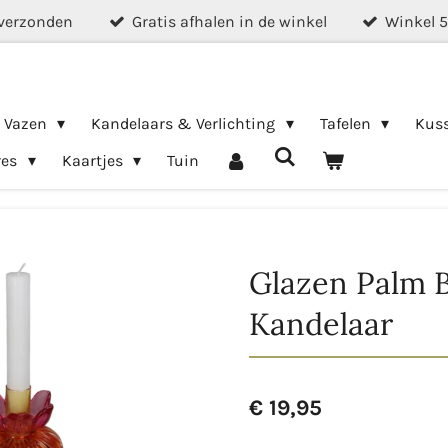
verzonden
Gratis afhalen in de winkel
Winkel 
& Vazen
Kandelaars & Verlichting
Tafelen
Kus
res
Kaartjes
Tuin
Glazen Palm 
Kandelaar
€ 19,95