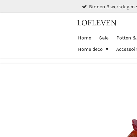
Binnen 3 werkdagen 
Ga
direct
LOFLEVEN
naar
de
Home
Sale
Potten 
hoofdinhoud
Home deco
Accessoi