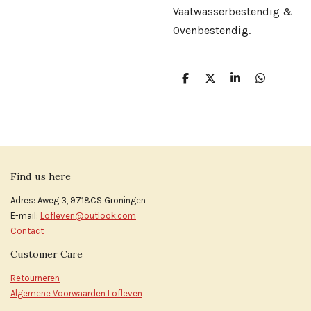
Vaatwasserbestendig &
Ovenbestendig.
D
D
S
D
e
e
h
e
l
e
a
l
e
l
r
e
n
e
n
Find us here
Adres: Aweg 3, 9718CS Groningen
E-mail:
Lofleven@outlook.com
Contact
Customer Care
Retourneren
Algemene Voorwaarden Lofleven