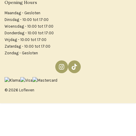
Opening Hours
Maandag - Gesloten
Dinsdag - 10:00 tot 17:00
Woensdag - 10:00 tot 17:00
Donderdag - 10:00 tot 17:00
Vrijdag - 10:00 tot 17:00
Zaterdag - 10:00 tot 17:00
Zondag - Gesloten
I
T
n
i
s
k
t
T
© 2026 Lofleven
a
o
g
k
r
a
m