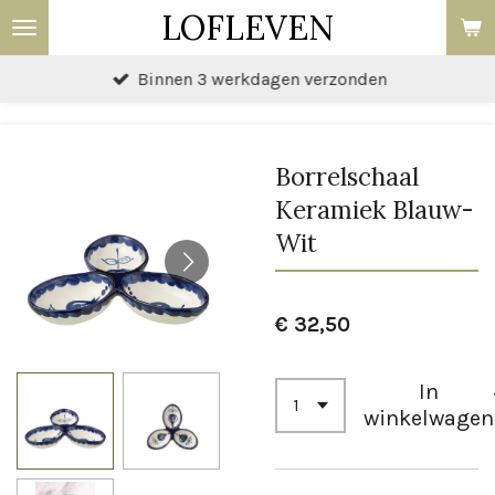
LOFLEVEN
Ga
direct
Binnen 3 werkdagen verzonden
naar
de
hoofdinhoud
Borrelschaal
Keramiek Blauw-
Wit
€ 32,50
In
winkelwagen