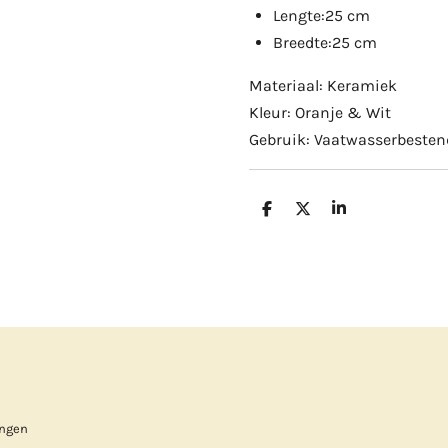
Lengte:25 cm
Breedte:25 cm
Materiaal: Keramiek
Kleur: Oranje & Wit
Gebruik: Vaatwasserbeste
D
D
S
e
e
h
l
e
a
e
l
r
n
e
ingen