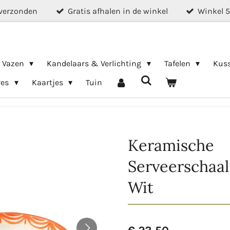
verzonden
Gratis afhalen in de winkel
Winkel 
& Vazen
Kandelaars & Verlichting
Tafelen
Kus
res
Kaartjes
Tuin
Keramische
Serveerschaal
Wit