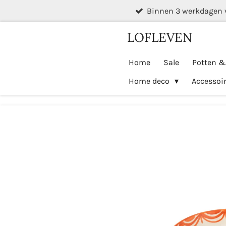
Binnen 3 werkdagen 
Ga
direct
LOFLEVEN
naar
de
Home
Sale
Potten 
hoofdinhoud
Home deco
Accessoi