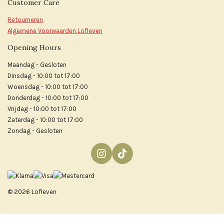
Customer Care
Retourneren
Algemene Voorwaarden Lofleven
Opening Hours
Maandag - Gesloten
Dinsdag - 10:00 tot 17:00
Woensdag - 10:00 tot 17:00
Donderdag - 10:00 tot 17:00
Vrijdag - 10:00 tot 17:00
Zaterdag - 10:00 tot 17:00
Zondag - Gesloten
I
T
n
i
s
k
t
T
© 2026 Lofleven
a
o
g
k
r