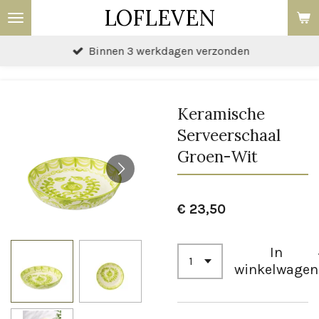
LOFLEVEN
Ga
direct
Binnen 3 werkdagen verzonden
naar
de
hoofdinhoud
Keramische
Serveerschaal
Groen-Wit
€ 23,50
In
winkelwagen