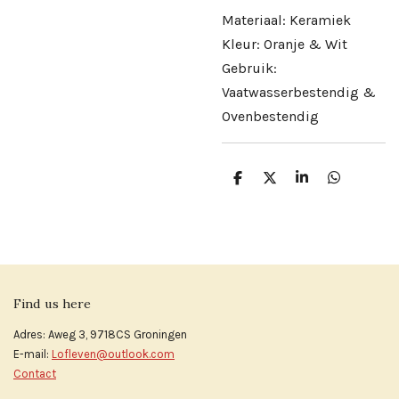
Materiaal: Keramiek
Kleur: Oranje & Wit
Gebruik:
Vaatwasserbestendig &
Ovenbestendig
D
D
S
D
e
e
h
e
l
e
a
l
e
l
r
e
n
e
n
Find us here
Adres: Aweg 3, 9718CS Groningen
E-mail:
Lofleven@outlook.com
Contact