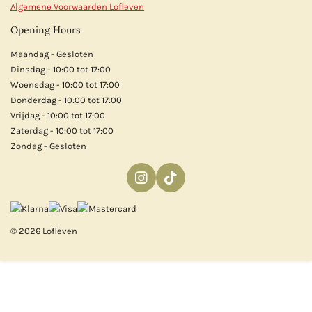
Algemene Voorwaarden Lofleven
Opening Hours
Maandag - Gesloten
Dinsdag - 10:00 tot 17:00
Woensdag - 10:00 tot 17:00
Donderdag - 10:00 tot 17:00
Vrijdag - 10:00 tot 17:00
Zaterdag - 10:00 tot 17:00
Zondag - Gesloten
I
T
n
i
s
k
t
T
© 2026 Lofleven
a
o
g
k
r
a
m