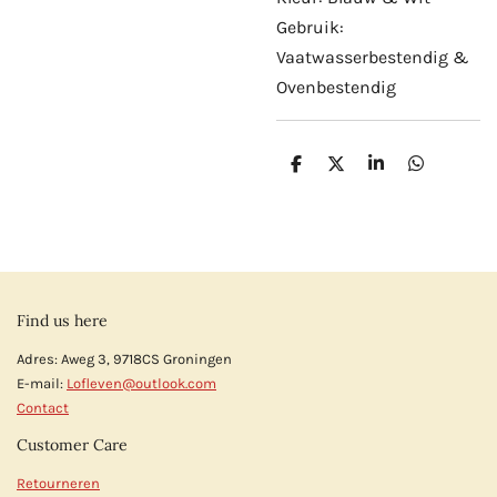
Gebruik:
Vaatwasserbestendig &
Ovenbestendig
D
D
S
D
e
e
h
e
l
e
a
l
e
l
r
e
n
e
n
Find us here
Adres: Aweg 3, 9718CS Groningen
E-mail:
Lofleven@outlook.com
Contact
Customer Care
Retourneren