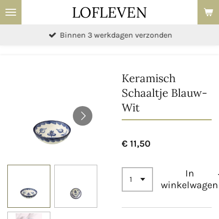
LOFLEVEN
Ga
direct
Binnen 3 werkdagen verzonden
naar
de
hoofdinhoud
Keramisch
Schaaltje Blauw-
Wit
€ 11,50
In
winkelwagen