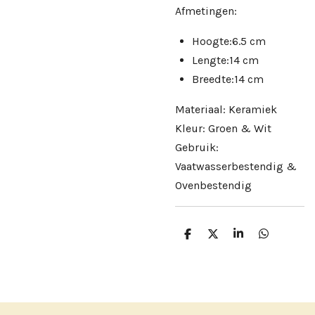
Afmetingen:
Hoogte:6.5 cm
Lengte:14 cm
Breedte:14 cm
Materiaal: Keramiek
Kleur: Groen & Wit
Gebruik:
Vaatwasserbestendig &
Ovenbestendig
D
D
S
D
e
e
h
e
l
e
a
l
e
l
r
e
n
e
n