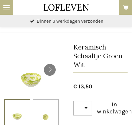
LOFLEVEN
Ga
direct
Binnen 3 werkdagen verzonden
naar
de
hoofdinhoud
Keramisch
Schaaltje Groen-
Wit
€ 13,50
In
winkelwagen