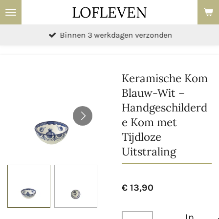
LOFLEVEN
Ga
direct
Binnen 3 werkdagen verzonden
naar
de
hoofdinhoud
Keramische Kom
Blauw-Wit –
Handgeschilderd
e Kom met
Tijdloze
Uitstraling
€ 13,90
In