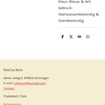
Kleur: Blauw & Wit
Gebruik:
Vaatwasserbestendig &
Ovenbestendig
D
D
S
D
e
e
h
e
l
e
a
l
e
l
r
e
n
e
n
Find us here
Adres: Aweg 3, 9718CS Groningen
E-mail:
Lofleven@outlook.com
Contact
Customer Care
Retourneren