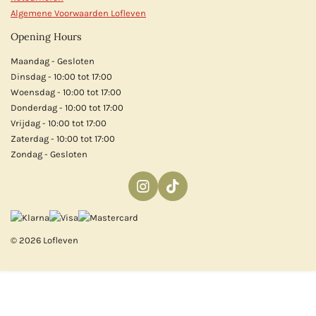
Algemene Voorwaarden Lofleven
Opening Hours
Maandag - Gesloten
Dinsdag - 10:00 tot 17:00
Woensdag - 10:00 tot 17:00
Donderdag - 10:00 tot 17:00
Vrijdag - 10:00 tot 17:00
Zaterdag - 10:00 tot 17:00
Zondag - Gesloten
I
T
n
i
s
k
t
T
© 2026 Lofleven
a
o
g
k
r
a
m