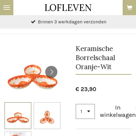
LOFLEVEN
Ga
direct
Binnen 3 werkdagen verzonden
naar
de
hoofdinhoud
Keramische
Borrelschaal
Oranje-Wit
€ 23,90
In
winkelwagen