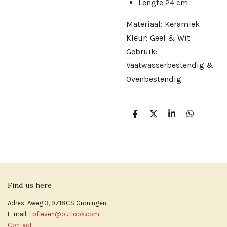
Lengte 24 cm
Materiaal: Keramiek
Kleur: Geel & Wit
Gebruik:
Vaatwasserbestendig &
Ovenbestendig
D
D
S
D
e
e
h
e
l
e
a
l
e
l
r
e
n
e
n
Find us here
Adres: Aweg 3, 9718CS Groningen
E-mail:
Lofleven@outlook.com
Contact