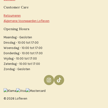
Customer Care
Retourneren
Algemene Voorwaarden Lofleven
Opening Hours
Maandag - Gesloten
Dinsdag - 10:00 tot 17:00
Woensdag - 10:00 tot 17:00
Donderdag - 10:00 tot 17:00
Vrijdag - 10:00 tot 17:00
Zaterdag - 10:00 tot 17:00
Zondag - Gesloten
I
T
n
i
s
k
t
T
© 2026 Lofleven
a
o
g
k